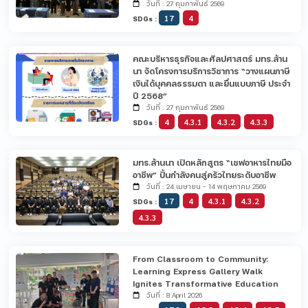
วันที่ : 27 กุมภาพันธ์ 2569
17
4
SDGs :
คณะบริหารธุรกิจและศิลปศาสตร์ มทร.ล้าน
นา จัดโครงการบริการวิชาการ “วางแผนภาษี
เงินได้บุคคลธรรมดา และยื่นแบบภาษี ประจำ
ปี 2568”
วันที่ : 27 กุมภาพันธ์ 2569
4
4.3.1
4.3.2
4.3.3
SDGs :
มทร.ล้านนา เปิดหลักสูตร “เชฟอาหารไทยมือ
อาชีพ” ปั้นกำลังคนสู่ครัวไทยระดับอาชีพ
วันที่ : 24 เมษายน - 14 พฤษภาคม 2569
17
4
4.3.1
4.3.2
SDGs :
4.3.3
From Classroom to Community:
Learning Express Gallery Walk
Ignites Transformative Education
วันที่ : 8 April 2026