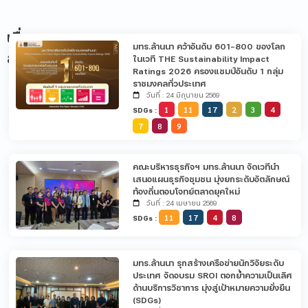
เรื่อง
มทร.ล้านนา คว้าอันดับ 601-800 ของโลก
ล่าสุด
ในเวที THE Sustainability Impact
Ratings 2026 ครองแชมป์อันดับ 1 กลุ่ม
ราชมงคลทั่วประเทศ
วันที่ : 24 มิถุนายน 2569
1
11
17
2
3
4
SDGs :
7
8
9
คณะบริหารธุรกิจฯ มทร.ล้านนา จัดเวทีนำ
เสนอแผนธุรกิจชุมชน มุ่งยกระดับอัตลักษณ์
ท้องถิ่นตอบโจทย์ตลาดยุคใหม่
วันที่ : 24 เมษายน 2569
11
17
4
8
SDGs :
มทร.ล้านนา รุกสร้างเครือข่ายนักวิจัยระดับ
ประเทศ จัดอบรม SROI ตอกย้ำความเป็นเลิศ
ด้านบริการวิชาการ มุ่งสู่เป้าหมายความยั่งยืน
(SDGs)