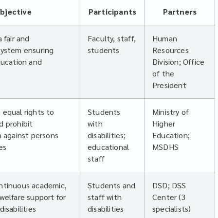
bjective
Participants
Partners
 fair and
Faculty, staff,
Human
system ensuring
students
Resources
ducation and
Division; Office
of the
President
 equal rights to
Students
Ministry of
d prohibit
with
Higher
n against persons
disabilities;
Education;
ies
educational
MSDHS
staff
ntinuous academic,
Students and
DSD; DSS
welfare support for
staff with
Center (3
isabilities
disabilities
specialists)