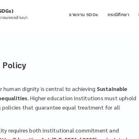
SDGs)
รายงาน SDGs
กรณีศึกษา
ีราชมงคลล้านนา
 Policy
or human dignity is central to achieving
Sustainable
nequalities
. Higher education institutions must uphold
g policies that guarantee equal treatment for all
ity requires both institutional commitment and