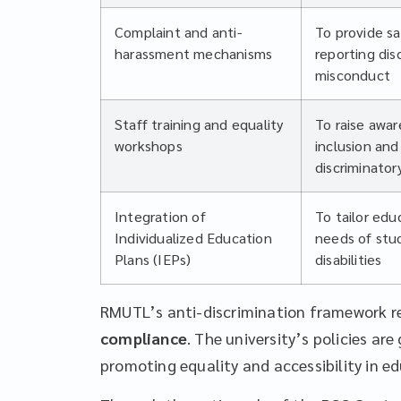
Complaint and anti-
To provide sa
harassment mechanisms
reporting dis
misconduct
Staff training and equality
To raise awa
workshops
inclusion an
discriminator
Integration of
To tailor edu
Individualized Education
needs of stu
Plans (IEPs)
disabilities
RMUTL’s anti-discrimination framework r
compliance
. The university’s policies ar
promoting equality and accessibility in e