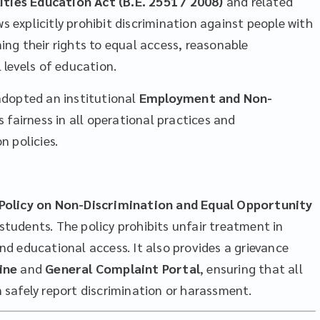
ities Education Act (B.E. 2551 / 2008)
and related
ws explicitly prohibit discrimination against people with
ming their rights to equal access, reasonable
levels of education.
adopted an institutional
Employment and Non-
 fairness in all operational practices and
 policies.
olicy on Non-Discrimination and Equal Opportunity
 students. The policy prohibits unfair treatment in
d educational access. It also provides a grievance
ine
and
General Complaint Portal
, ensuring that all
safely report discrimination or harassment.