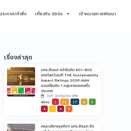
ประกาศ/คำสั่ง
เกี่ยวกับ SDGs
เป้าหมายการพัฒนา
เรื่องล่าสุด
มทร.ล้านนา คว้าอันดับ 601-800
ของโลกในเวที THE Sustainability
Impact Ratings 2026 ครอง
แชมป์อันดับ 1 กลุ่มราชมงคลทั่ว
ประเทศ
วันที่ : 24 มิถุนายน 2569
1
11
17
2
3
SDGs :
4
7
8
9
คณะบริหารธุรกิจฯ มทร.ล้านนา จัด