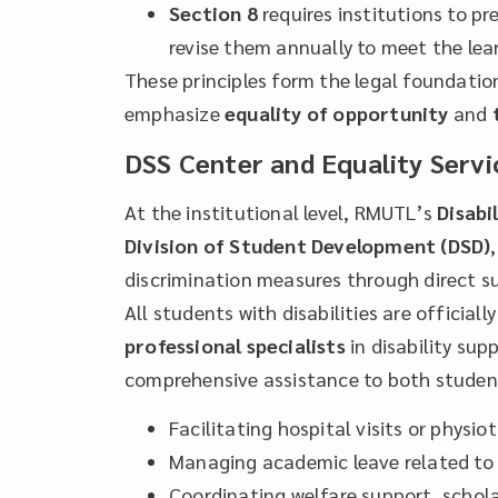
Section 8
requires institutions to p
revise them annually to meet the lea
These principles form the legal foundati
emphasize
equality of opportunity
and
DSS Center and Equality Servi
At the institutional level, RMUTL’s
Disabi
Division of Student Development (DSD)
discrimination measures through direct s
All students with disabilities are officia
professional specialists
in disability sup
comprehensive assistance to both student
Facilitating hospital visits or physio
Managing academic leave related to h
Coordinating welfare support, schola