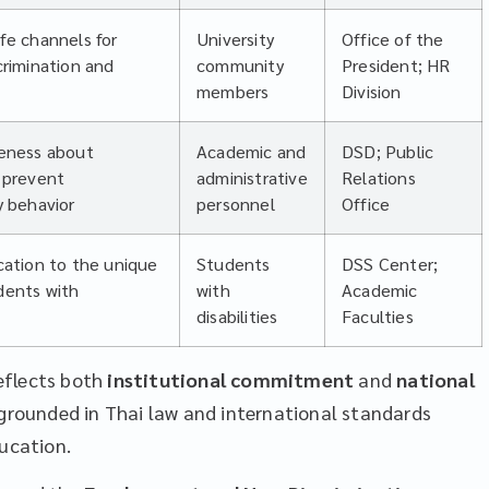
fe channels for
University
Office of the
crimination and
community
President; HR
members
Division
reness about
Academic and
DSD; Public
d prevent
administrative
Relations
y behavior
personnel
Office
cation to the unique
Students
DSS Center;
dents with
with
Academic
disabilities
Faculties
eflects both
institutional commitment
and
national
e grounded in Thai law and international standards
ducation.