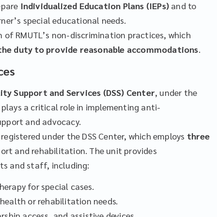
repare
Individualized Education Plans (IEPs)
and to
rner’s special educational needs.
on of RMUTL’s non-discrimination practices, which
the duty to provide reasonable accommodations
.
ces
lity Support and Services (DSS) Center
, under the
, plays a critical role in implementing anti-
upport and advocacy.
lly registered under the DSS Center, which employs
three
port and rehabilitation. The unit provides
s and staff, including:
therapy for special cases.
ealth or rehabilitation needs.
rship access, and assistive devices.