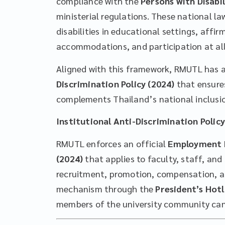
compliance with the
Persons with Disabil
ministerial regulations. These national la
disabilities in educational settings, affir
accommodations, and participation at all 
Aligned with this framework, RMUTL has 
Discrimination Policy (2024)
that ensures
complements Thailand’s national inclusion
Institutional Anti-Discrimination Policy
RMUTL enforces an official
Employment P
(2024)
that applies to faculty, staff, and
recruitment, promotion, compensation, an
mechanism through the
President’s Hotl
members of the university community can 