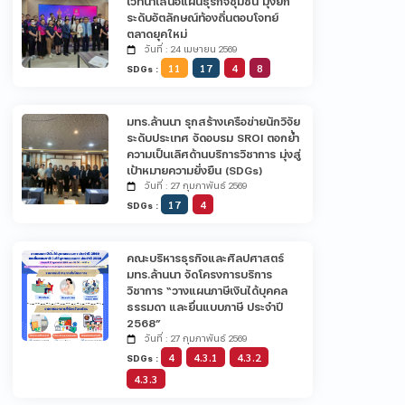
เวทีนำเสนอแผนธุรกิจชุมชน มุ่งยก
ระดับอัตลักษณ์ท้องถิ่นตอบโจทย์
ตลาดยุคใหม่
วันที่ : 24 เมษายน 2569
11
17
4
8
SDGs :
มทร.ล้านนา รุกสร้างเครือข่ายนักวิจัย
ระดับประเทศ จัดอบรม SROI ตอกย้ำ
ความเป็นเลิศด้านบริการวิชาการ มุ่งสู่
เป้าหมายความยั่งยืน (SDGs)
วันที่ : 27 กุมภาพันธ์ 2569
17
4
SDGs :
คณะบริหารธุรกิจและศิลปศาสตร์
มทร.ล้านนา จัดโครงการบริการ
วิชาการ “วางแผนภาษีเงินได้บุคคล
ธรรมดา และยื่นแบบภาษี ประจำปี
2568”
วันที่ : 27 กุมภาพันธ์ 2569
4
4.3.1
4.3.2
SDGs :
4.3.3