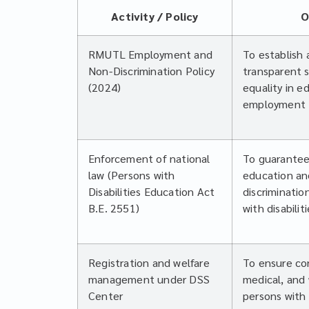
Activity / Policy
O
RMUTL Employment and
To establish a
Non-Discrimination Policy
transparent 
(2024)
equality in e
employment
Enforcement of national
To guarantee
law (Persons with
education an
Disabilities Education Act
discriminatio
B.E. 2551)
with disabilit
Registration and welfare
To ensure co
management under DSS
medical, and 
Center
persons with d