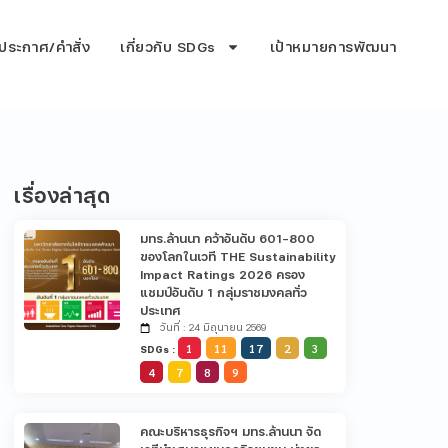
ประกาศ/คำสั่ง
เกี่ยวกับ SDGs
เป้าหมายการพัฒนา
เรื่องล่าสุด
มทร.ล้านนา คว้าอันดับ 601-800
ของโลกในเวที THE Sustainability
Impact Ratings 2026 ครอง
แชมป์อันดับ 1 กลุ่มราชมงคลทั่ว
ประเทศ
วันที่ : 24 มิถุนายน 2569
1
11
17
2
3
SDGs :
4
7
8
9
คณะบริหารธุรกิจฯ มทร.ล้านนา จัด