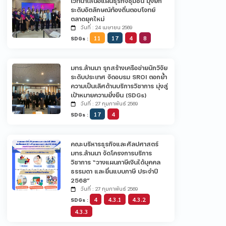
เวทีนำเสนอแผนธุรกิจชุมชน มุ่งยก
ระดับอัตลักษณ์ท้องถิ่นตอบโจทย์
ตลาดยุคใหม่
วันที่ : 24 เมษายน 2569
11
17
4
8
SDGs :
มทร.ล้านนา รุกสร้างเครือข่ายนักวิจัย
ระดับประเทศ จัดอบรม SROI ตอกย้ำ
ความเป็นเลิศด้านบริการวิชาการ มุ่งสู่
เป้าหมายความยั่งยืน (SDGs)
วันที่ : 27 กุมภาพันธ์ 2569
17
4
SDGs :
คณะบริหารธุรกิจและศิลปศาสตร์
มทร.ล้านนา จัดโครงการบริการ
วิชาการ “วางแผนภาษีเงินได้บุคคล
ธรรมดา และยื่นแบบภาษี ประจำปี
2568”
วันที่ : 27 กุมภาพันธ์ 2569
4
4.3.1
4.3.2
SDGs :
4.3.3