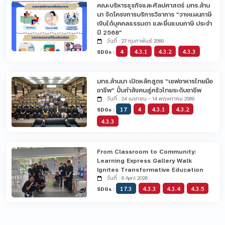
คณะบริหารธุรกิจและศิลปศาสตร์ มทร.ล้าน
นา จัดโครงการบริการวิชาการ “วางแผนภาษี
เงินได้บุคคลธรรมดา และยื่นแบบภาษี ประจำ
ปี 2568”
วันที่ : 27 กุมภาพันธ์ 2569
4
4.3.1
4.3.2
4.3.3
SDGs :
มทร.ล้านนา เปิดหลักสูตร “เชฟอาหารไทยมือ
อาชีพ” ปั้นกำลังคนสู่ครัวไทยระดับอาชีพ
วันที่ : 24 เมษายน - 14 พฤษภาคม 2569
17
4
4.3.1
4.3.2
SDGs :
4.3.3
From Classroom to Community:
Learning Express Gallery Walk
Ignites Transformative Education
วันที่ : 8 April 2026
17.3
4.3.3
4.3.4
4.3.5
SDGs :