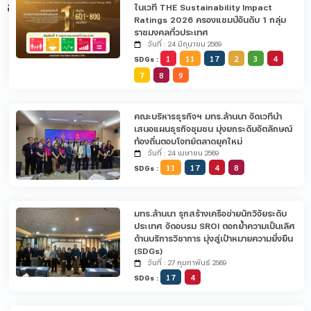
ล่าสุด
ในเวที THE Sustainability Impact
Ratings 2026 ครองแชมป์อันดับ 1 กลุ่ม
ราชมงคลทั่วประเทศ
วันที่ : 24 มิถุนายน 2569
1
11
17
2
3
4
SDGs :
7
8
9
คณะบริหารธุรกิจฯ มทร.ล้านนา จัดเวทีนำ
เสนอแผนธุรกิจชุมชน มุ่งยกระดับอัตลักษณ์
ท้องถิ่นตอบโจทย์ตลาดยุคใหม่
วันที่ : 24 เมษายน 2569
11
17
4
8
SDGs :
มทร.ล้านนา รุกสร้างเครือข่ายนักวิจัยระดับ
ประเทศ จัดอบรม SROI ตอกย้ำความเป็นเลิศ
ด้านบริการวิชาการ มุ่งสู่เป้าหมายความยั่งยืน
(SDGs)
วันที่ : 27 กุมภาพันธ์ 2569
17
4
SDGs :