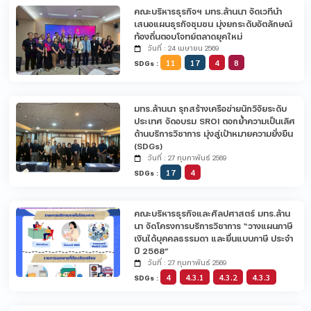
คณะบริหารธุรกิจฯ มทร.ล้านนา จัดเวทีนำ
เสนอแผนธุรกิจชุมชน มุ่งยกระดับอัตลักษณ์
ท้องถิ่นตอบโจทย์ตลาดยุคใหม่
วันที่ : 24 เมษายน 2569
11
17
4
8
SDGs :
มทร.ล้านนา รุกสร้างเครือข่ายนักวิจัยระดับ
ประเทศ จัดอบรม SROI ตอกย้ำความเป็นเลิศ
ด้านบริการวิชาการ มุ่งสู่เป้าหมายความยั่งยืน
(SDGs)
วันที่ : 27 กุมภาพันธ์ 2569
17
4
SDGs :
คณะบริหารธุรกิจและศิลปศาสตร์ มทร.ล้าน
นา จัดโครงการบริการวิชาการ “วางแผนภาษี
เงินได้บุคคลธรรมดา และยื่นแบบภาษี ประจำ
ปี 2568”
วันที่ : 27 กุมภาพันธ์ 2569
4
4.3.1
4.3.2
4.3.3
SDGs :