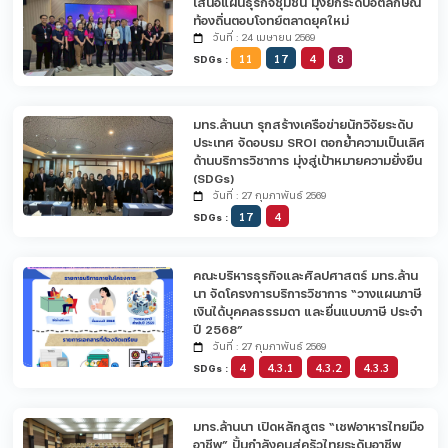
เสนอแผนธุรกิจชุมชน มุ่งยกระดับอัตลักษณ์
ท้องถิ่นตอบโจทย์ตลาดยุคใหม่
วันที่ : 24 เมษายน 2569
11
17
4
8
SDGs :
มทร.ล้านนา รุกสร้างเครือข่ายนักวิจัยระดับ
ประเทศ จัดอบรม SROI ตอกย้ำความเป็นเลิศ
ด้านบริการวิชาการ มุ่งสู่เป้าหมายความยั่งยืน
(SDGs)
วันที่ : 27 กุมภาพันธ์ 2569
17
4
SDGs :
คณะบริหารธุรกิจและศิลปศาสตร์ มทร.ล้าน
นา จัดโครงการบริการวิชาการ “วางแผนภาษี
เงินได้บุคคลธรรมดา และยื่นแบบภาษี ประจำ
ปี 2568”
วันที่ : 27 กุมภาพันธ์ 2569
4
4.3.1
4.3.2
4.3.3
SDGs :
มทร.ล้านนา เปิดหลักสูตร “เชฟอาหารไทยมือ
อาชีพ” ปั้นกำลังคนสู่ครัวไทยระดับอาชีพ