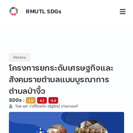
RMUTL SDGs
กิจกรรม
โครงการยกระดับเศรษฐกิจและ
สังคมรายตำบลแบบบูรณาการ
ตำบลป่างิ้ว
SDGs :
2.5
4.3
4.4
โดย ผศ. ว่าที่ร้อยโท ณัฐรัตน์ ปาณานนท์