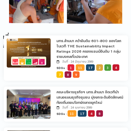
เรื่อง
มทร.ล้านนา คว้าอันดับ 601-800 ของโลก
ล่าสุด
ในเวที THE Sustainability Impact
Ratings 2026 ครองแชมป์อันดับ 1 กลุ่ม
ราชมงคลทั่วประเทศ
วันที่ : 24 มิถุนายน 2569
1
11
17
2
3
4
SDGs :
7
8
9
คณะบริหารธุรกิจฯ มทร.ล้านนา จัดเวทีนำ
เสนอแผนธุรกิจชุมชน มุ่งยกระดับอัตลักษณ์
ท้องถิ่นตอบโจทย์ตลาดยุคใหม่
วันที่ : 24 เมษายน 2569
11
17
4
8
SDGs :