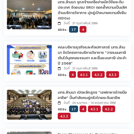
มทร.ล้านนา รุกสร้างเครือข่ายนักวิจัยระดับ
ประเทศ จัดอบรม SROI ตอกย้ำความเป็นเลิศ
ด้านบริการวิชาการ มุ่งสู่เป้าหมายความยั่งยืน
(SDGs)
วันที่ : 27 กุมภาพันธ์ 2569
17
4
SDGs :
คณะบริหารธุรกิจและศิลปศาสตร์ มทร.ล้าน
นา จัดโครงการบริการวิชาการ “วางแผนภาษี
เงินได้บุคคลธรรมดา และยื่นแบบภาษี ประจำ
ปี 2568”
วันที่ : 27 กุมภาพันธ์ 2569
4
4.3.1
4.3.2
4.3.3
SDGs :
มทร.ล้านนา เปิดหลักสูตร “เชฟอาหารไทยมือ
อาชีพ” ปั้นกำลังคนสู่ครัวไทยระดับอาชีพ
วันที่ : 24 เมษายน - 14 พฤษภาคม 2569
17
4
4.3.1
4.3.2
SDGs :
4.3.3