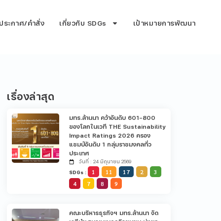
ประกาศ/คำสั่ง
เกี่ยวกับ SDGs
เป้าหมายการพัฒนา
เรื่องล่าสุด
มทร.ล้านนา คว้าอันดับ 601-800
ของโลกในเวที THE Sustainability
Impact Ratings 2026 ครอง
แชมป์อันดับ 1 กลุ่มราชมงคลทั่ว
ประเทศ
วันที่ : 24 มิถุนายน 2569
1
11
17
2
3
SDGs :
4
7
8
9
คณะบริหารธุรกิจฯ มทร.ล้านนา จัด