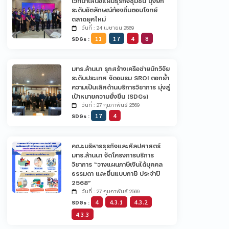
เวทีนำเสนอแผนธุรกิจชุมชน มุ่งยก
ระดับอัตลักษณ์ท้องถิ่นตอบโจทย์
ตลาดยุคใหม่
วันที่ : 24 เมษายน 2569
11
17
4
8
SDGs :
มทร.ล้านนา รุกสร้างเครือข่ายนักวิจัย
ระดับประเทศ จัดอบรม SROI ตอกย้ำ
ความเป็นเลิศด้านบริการวิชาการ มุ่งสู่
เป้าหมายความยั่งยืน (SDGs)
วันที่ : 27 กุมภาพันธ์ 2569
17
4
SDGs :
คณะบริหารธุรกิจและศิลปศาสตร์
มทร.ล้านนา จัดโครงการบริการ
วิชาการ “วางแผนภาษีเงินได้บุคคล
ธรรมดา และยื่นแบบภาษี ประจำปี
2568”
วันที่ : 27 กุมภาพันธ์ 2569
4
4.3.1
4.3.2
SDGs :
4.3.3