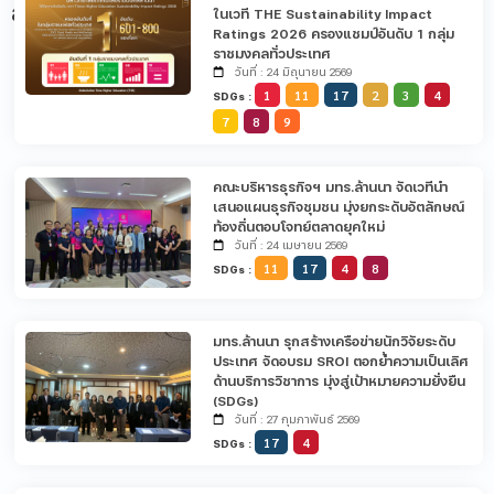
ล่าสุด
ในเวที THE Sustainability Impact
Ratings 2026 ครองแชมป์อันดับ 1 กลุ่ม
ราชมงคลทั่วประเทศ
วันที่ : 24 มิถุนายน 2569
1
11
17
2
3
4
SDGs :
7
8
9
คณะบริหารธุรกิจฯ มทร.ล้านนา จัดเวทีนำ
เสนอแผนธุรกิจชุมชน มุ่งยกระดับอัตลักษณ์
ท้องถิ่นตอบโจทย์ตลาดยุคใหม่
วันที่ : 24 เมษายน 2569
11
17
4
8
SDGs :
มทร.ล้านนา รุกสร้างเครือข่ายนักวิจัยระดับ
ประเทศ จัดอบรม SROI ตอกย้ำความเป็นเลิศ
ด้านบริการวิชาการ มุ่งสู่เป้าหมายความยั่งยืน
(SDGs)
วันที่ : 27 กุมภาพันธ์ 2569
17
4
SDGs :