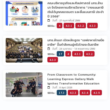
คณะบริหารธุรกิจและศิลปศาสตร์ มทร.ล้าน
นา จัดโครงการบริการวิชาการ “วางแผนภาษี
เงินได้บุคคลธรรมดา และยื่นแบบภาษี ประจำ
ปี 2568”
วันที่ : 27 กุมภาพันธ์ 2569
4
4.3.1
4.3.2
4.3.3
SDGs :
มทร.ล้านนา เปิดหลักสูตร “เชฟอาหารไทยมือ
อาชีพ” ปั้นกำลังคนสู่ครัวไทยระดับอาชีพ
วันที่ : 24 เมษายน - 14 พฤษภาคม 2569
17
4
4.3.1
4.3.2
SDGs :
4.3.3
From Classroom to Community:
Learning Express Gallery Walk
Ignites Transformative Education
วันที่ : 8 April 2026
17.3
4.3.3
4.3.4
4.3.5
SDGs :