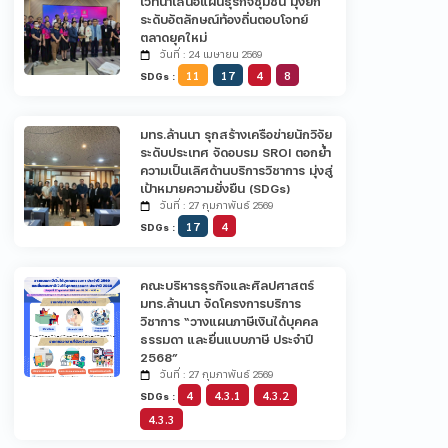
เวทีนำเสนอแผนธุรกิจชุมชน มุ่งยก
ระดับอัตลักษณ์ท้องถิ่นตอบโจทย์
ตลาดยุคใหม่
วันที่ : 24 เมษายน 2569
11
17
4
8
SDGs :
มทร.ล้านนา รุกสร้างเครือข่ายนักวิจัย
ระดับประเทศ จัดอบรม SROI ตอกย้ำ
ความเป็นเลิศด้านบริการวิชาการ มุ่งสู่
เป้าหมายความยั่งยืน (SDGs)
วันที่ : 27 กุมภาพันธ์ 2569
17
4
SDGs :
คณะบริหารธุรกิจและศิลปศาสตร์
มทร.ล้านนา จัดโครงการบริการ
วิชาการ “วางแผนภาษีเงินได้บุคคล
ธรรมดา และยื่นแบบภาษี ประจำปี
2568”
วันที่ : 27 กุมภาพันธ์ 2569
4
4.3.1
4.3.2
SDGs :
4.3.3