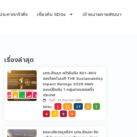
ประกาศ/คำสั่ง
เกี่ยวกับ SDGs
เป้าหมายการพัฒนา
เรื่องล่าสุด
มทร.ล้านนา คว้าอันดับ 601-800
ของโลกในเวที THE Sustainability
Impact Ratings 2026 ครอง
แชมป์อันดับ 1 กลุ่มราชมงคลทั่ว
ประเทศ
วันที่ : 24 มิถุนายน 2569
1
11
17
2
3
SDGs :
4
7
8
9
คณะบริหารธุรกิจฯ มทร.ล้านนา จัด