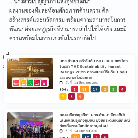
– นางสาวเบญญาภา แสงอุทัยวัฒนา
ผลงานของทีมสะท้อนศักยภาพด้านความคิด
สร้างสรรค์และนวัตกรรม พร้อมความสามารถในการ
พัฒนาต่อยอดสู่ธุรกิจที่สามารถนำไปใช้ได้จริง และมี
ความพร้อมในการแข่งขันในรอบถัดไป
เรื่อง
มทร.ล้านนา คว้าอันดับ 601-800 ของโลก
ล่าสุด
ในเวที THE Sustainability Impact
Ratings 2026 ครองแชมป์อันดับ 1 กลุ่ม
ราชมงคลทั่วประเทศ
วันที่ : 24 มิถุนายน 2569
1
11
17
2
3
4
SDGs :
7
8
9
คณะบริหารธุรกิจฯ มทร.ล้านนา จัดเวทีนำ
เสนอแผนธุรกิจชุมชน มุ่งยกระดับอัตลักษณ์
ท้องถิ่นตอบโจทย์ตลาดยุคใหม่
วันที่ : 24 เมษายน 2569
11
17
4
8
SDGs :