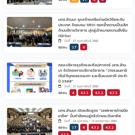
มทร.ล้านนา รุกสร้างเครือข่ายนักวิจัยระดับ
ประเทศ จัดอบรม SROI ตอกย้ำความเป็นเลิศ
ด้านบริการวิชาการ มุ่งสู่เป้าหมายความยั่งยืน
(SDGs)
วันที่ : 27 กุมภาพันธ์ 2569
17
4
SDGs :
คณะบริหารธุรกิจและศิลปศาสตร์ มทร.ล้าน
นา จัดโครงการบริการวิชาการ “วางแผนภาษี
เงินได้บุคคลธรรมดา และยื่นแบบภาษี ประจำ
ปี 2568”
วันที่ : 27 กุมภาพันธ์ 2569
4
4.3.1
4.3.2
4.3.3
SDGs :
มทร.ล้านนา เปิดหลักสูตร “เชฟอาหารไทยมือ
อาชีพ” ปั้นกำลังคนสู่ครัวไทยระดับอาชีพ
วันที่ : 24 เมษายน - 14 พฤษภาคม 2569
17
4
4.3.1
4.3.2
SDGs :
4.3.3