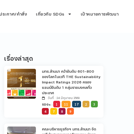
ประกาศ/คำสั่ง
เกี่ยวกับ SDGs
เป้าหมายการพัฒนา
เรื่องล่าสุด
มทร.ล้านนา คว้าอันดับ 601-800
ของโลกในเวที THE Sustainability
Impact Ratings 2026 ครอง
แชมป์อันดับ 1 กลุ่มราชมงคลทั่ว
ประเทศ
วันที่ : 24 มิถุนายน 2569
1
11
17
2
3
SDGs :
4
7
8
9
คณะบริหารธุรกิจฯ มทร.ล้านนา จัด