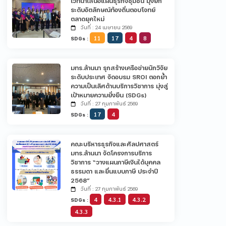
เวทีนำเสนอแผนธุรกิจชุมชน มุ่งยก
ระดับอัตลักษณ์ท้องถิ่นตอบโจทย์
ตลาดยุคใหม่
วันที่ : 24 เมษายน 2569
11
17
4
8
SDGs :
มทร.ล้านนา รุกสร้างเครือข่ายนักวิจัย
ระดับประเทศ จัดอบรม SROI ตอกย้ำ
ความเป็นเลิศด้านบริการวิชาการ มุ่งสู่
เป้าหมายความยั่งยืน (SDGs)
วันที่ : 27 กุมภาพันธ์ 2569
17
4
SDGs :
คณะบริหารธุรกิจและศิลปศาสตร์
มทร.ล้านนา จัดโครงการบริการ
วิชาการ “วางแผนภาษีเงินได้บุคคล
ธรรมดา และยื่นแบบภาษี ประจำปี
2568”
วันที่ : 27 กุมภาพันธ์ 2569
4
4.3.1
4.3.2
SDGs :
4.3.3